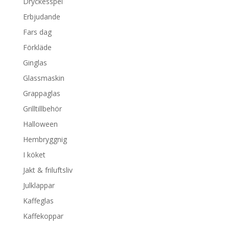
Dryckesspel
Erbjudande
Fars dag
Förkläde
Ginglas
Glassmaskin
Grappaglas
Grilltillbehör
Halloween
Hembryggnig
I köket
Jakt & friluftsliv
Julklappar
Kaffeglas
Kaffekoppar