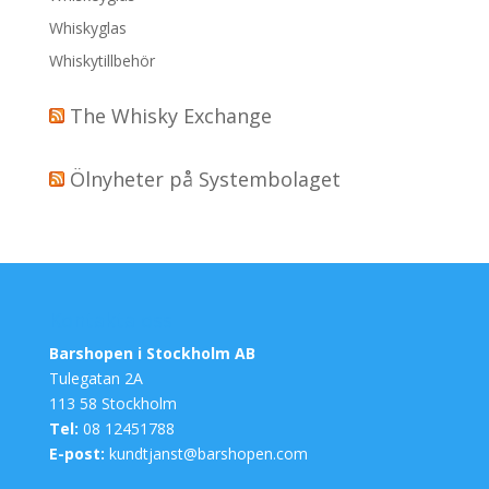
Whiskyglas
Whiskytillbehör
The Whisky Exchange
Ölnyheter på Systembolaget
Kontakta oss
Barshopen i Stockholm AB
Tulegatan 2A
113 58 Stockholm
Tel:
08 12451788
E-post:
kundtjanst@barshopen.com