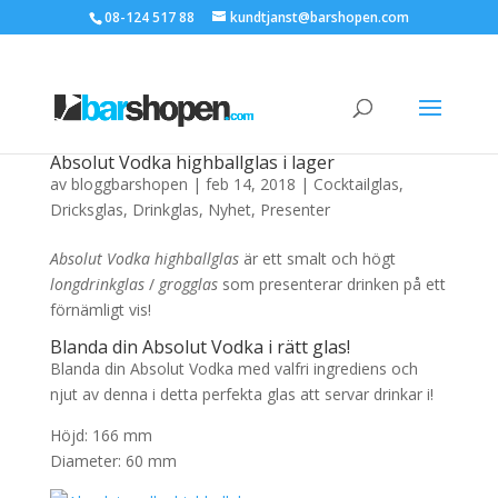
08-124 517 88
kundtjanst@barshopen.com
Absolut Vodka highballglas i lager
av
bloggbarshopen
|
feb 14, 2018
|
Cocktailglas
,
Dricksglas
,
Drinkglas
,
Nyhet
,
Presenter
Absolut Vodka highballglas
är ett smalt och högt
longdrinkglas
/
grogglas
som presenterar drinken på ett
förnämligt vis!
Blanda din Absolut Vodka i rätt glas!
Blanda din Absolut Vodka med valfri ingrediens och
njut av denna i detta perfekta glas att servar drinkar i!
Höjd: 166 mm
Diameter: 60 mm