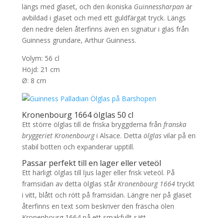
längs med glaset, och den ikoniska
Guinnessharpan
är
avbildad i glaset och med ett guldfärgat tryck. Längs
den nedre delen återfinns även en signatur i glas från
Guinness grundare, Arthur Guinness.
Volym: 56 cl
Höjd: 21 cm
Ø: 8 cm
Kronenbourg 1664 ölglas 50 cl
Ett större ölglas till de friska bryggderna från
franska
bryggeriet Kronenbourg
i Alsace. Detta
ölglas
vilar på en
stabil botten och expanderar upptill.
Passar perfekt till en lager eller veteöl
Ett härligt ölglas till ljus lager eller frisk veteöl. På
framsidan av detta ölglas står
Kronenbourg 1664
tryckt
i vitt, blått och rött på framsidan. Längre ner på glaset
återfinns en text som beskriver den fräscha ölen
Kronenbourg 1664 på ett smakfullt sätt.