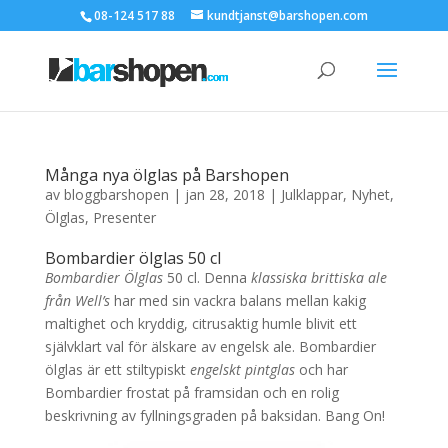
08-124 517 88
kundtjanst@barshopen.com
Många nya ölglas på Barshopen
av
bloggbarshopen
|
jan 28, 2018
|
Julklappar
,
Nyhet
,
Ölglas
,
Presenter
Bombardier ölglas 50 cl
Bombardier Ölglas
50 cl. Denna
klassiska brittiska ale
från Well’s
har med sin vackra balans mellan kakig
maltighet och kryddig, citrusaktig humle blivit ett
självklart val för älskare av engelsk ale. Bombardier
ölglas är ett stiltypiskt
engelskt pintglas
och har
Bombardier frostat på framsidan och en rolig
beskrivning av fyllningsgraden på baksidan. Bang On!