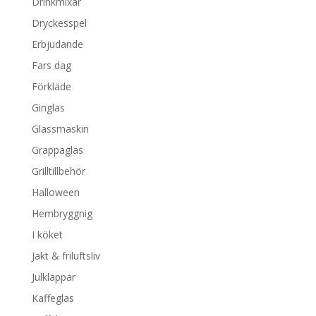
Drinkmixar
Dryckesspel
Erbjudande
Fars dag
Förkläde
Ginglas
Glassmaskin
Grappaglas
Grilltillbehör
Halloween
Hembryggnig
I köket
Jakt & friluftsliv
Julklappar
Kaffeglas