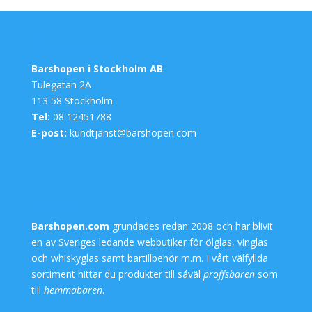
Kontakta oss
Barshopen i Stockholm AB
Tulegatan 2A
113 58 Stockholm
Tel:
08 12451788
E-post:
kundtjanst@barshopen.com
Om oss
Barshopen.com
grundades redan 2008 och har blivit
en av Sveriges ledande webbutiker för
ölglas
,
vinglas
och
whiskyglas
samt
bartillbehör
m.m. I vårt välfyllda
sortiment hittar du produkter till såväl
proffsbaren
som
till
hemmabaren
.