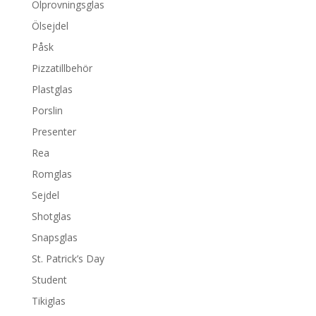
Ölprovningsglas
Ölsejdel
Påsk
Pizzatillbehör
Plastglas
Porslin
Presenter
Rea
Romglas
Sejdel
Shotglas
Snapsglas
St. Patrick’s Day
Student
Tikiglas