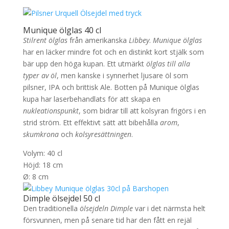
Munique ölglas 40 cl
Stilrent ölglas
från amerikanska
Libbey
.
Munique ölglas
har en läcker mindre fot och en distinkt kort stjälk som
bär upp den höga kupan. Ett utmärkt
ölglas till alla
typer av öl
, men kanske i synnerhet ljusare öl som
pilsner, IPA och brittisk Ale. Botten på Munique ölglas
kupa har laserbehandlats för att skapa en
nukleationspunkt
, som bidrar till att kolsyran frigörs i en
strid ström. Ett effektivt sätt att bibehålla
arom
,
skumkrona
och
kolsyresättningen
.
Volym: 40 cl
Höjd: 18 cm
Ø: 8 cm
Dimple ölsejdel 50 cl
Den traditionella
ölsejdeln Dimple
var i det närmsta helt
försvunnen, men på senare tid har den fått en rejäl