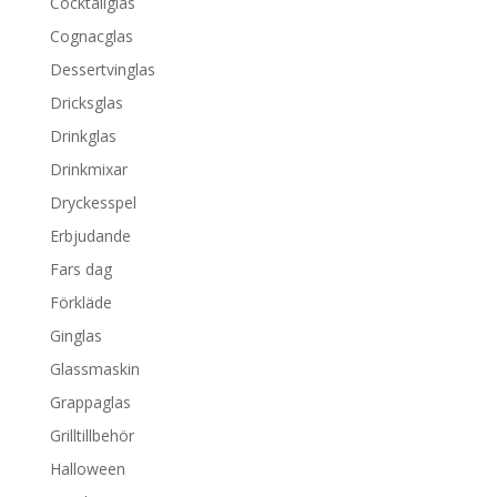
Cocktailglas
Cognacglas
Dessertvinglas
Dricksglas
Drinkglas
Drinkmixar
Dryckesspel
Erbjudande
Fars dag
Förkläde
Ginglas
Glassmaskin
Grappaglas
Grilltillbehör
Halloween