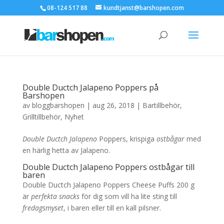
08-124 517 88
kundtjanst@barshopen.com
Double Ductch Jalapeno Poppers på
Barshopen
av
bloggbarshopen
|
aug 26, 2018
|
Bartillbehör
,
Grilltillbehör
,
Nyhet
Double Ductch Jalapeno
Poppers, krispiga
ostbågar
med
en härlig hetta av Jalapeno.
Double Ductch Jalapeno Poppers ostbågar till
baren
Double Ductch Jalapeno Poppers Cheese Puffs 200 g
är
perfekta snacks
för dig som vill ha lite sting till
fredagsmyset
, i baren eller till en kall pilsner.