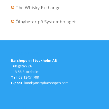
The Whisky Exchange
Ölnyheter på Systembolaget
Kontakta oss
Barshopen i Stockholm AB
Tulegatan 2A
113 58 Stockholm
Tel:
08 12451788
E-post:
kundtjanst@barshopen.com
Om oss