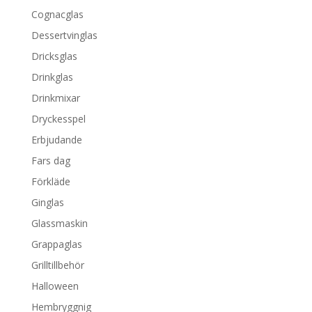
Cognacglas
Dessertvinglas
Dricksglas
Drinkglas
Drinkmixar
Dryckesspel
Erbjudande
Fars dag
Förkläde
Ginglas
Glassmaskin
Grappaglas
Grilltillbehör
Halloween
Hembryggnig