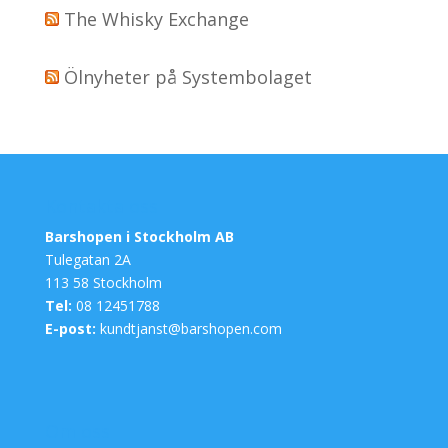
The Whisky Exchange
Ölnyheter på Systembolaget
Kontakta oss
Barshopen i Stockholm AB
Tulegatan 2A
113 58 Stockholm
Tel:
08 12451788
E-post:
kundtjanst@barshopen.com
Om oss