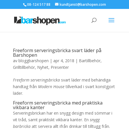
08-124 517 88
kundtjanst@barshopen.com
Freeform serveringsbricka svart läder på
Barshopen
av
bloggbarshopen
|
apr 4, 2018
|
Bartillbehör
,
Grilltillbehör
,
Nyhet
,
Presenter
Freeform serveringsbricka
svart läder med behändiga
handtag från
Modern House
tillverkad i svart konstgjort
läder.
Freeform serveringsbricka med praktiska
vikbara kanter
Serveringsbrickan har en snygg design med sömmar i
vit tråd, samt praktiskt vikbara kanter. En
snygg
barbricka
att servera allt ifrån drinkar till tilltugg från.