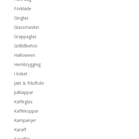
Förkläde
Ginglas
Glassmaskin
Grappaglas
Grilltillbehör
Halloween
Hembryggnig
I köket
Jakt & friluftsliv
Julklappar
Kaffeglas
Kaffekoppar
Kampanjer
Karaff
Karaffer