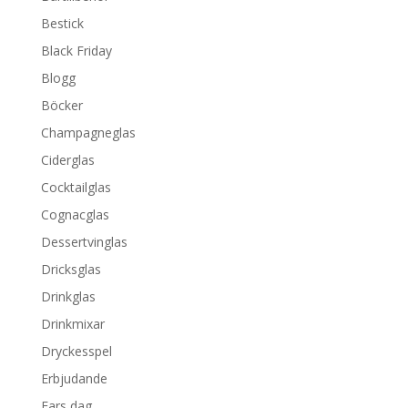
Bestick
Black Friday
Blogg
Böcker
Champagneglas
Ciderglas
Cocktailglas
Cognacglas
Dessertvinglas
Dricksglas
Drinkglas
Drinkmixar
Dryckesspel
Erbjudande
Fars dag