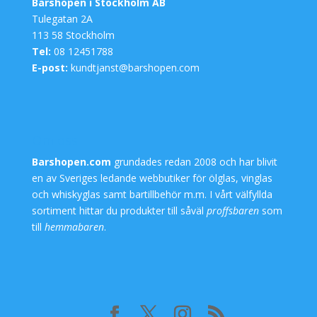
Barshopen i Stockholm AB
Tulegatan 2A
113 58 Stockholm
Tel:
08 12451788
E-post:
kundtjanst@barshopen.com
Om oss
Barshopen.com
grundades redan 2008 och har blivit
en av Sveriges ledande webbutiker för
ölglas
,
vinglas
och
whiskyglas
samt
bartillbehör
m.m. I vårt välfyllda
sortiment hittar du produkter till såväl
proffsbaren
som
till
hemmabaren
.