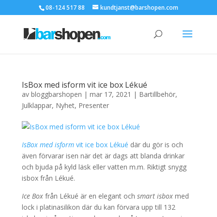
08-124 517 88
kundtjanst@barshopen.com
IsBox med isform vit ice box Lékué
av
bloggbarshopen
|
mar 17, 2021
|
Bartillbehör
,
Julklappar
,
Nyhet
,
Presenter
IsBox med isform
vit ice box Lékué
där du gör is och
även förvarar isen när det är dags att blanda drinkar
och bjuda på kyld läsk eller vatten m.m. Riktigt snygg
isbox från Lékué.
Ice Box
från Lékué är en elegant och
smart isbox
med
lock i platinasilikon där du kan förvara upp till 132