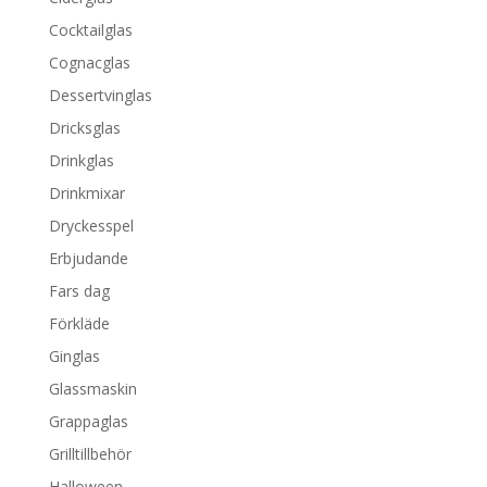
Cocktailglas
Cognacglas
Dessertvinglas
Dricksglas
Drinkglas
Drinkmixar
Dryckesspel
Erbjudande
Fars dag
Förkläde
Ginglas
Glassmaskin
Grappaglas
Grilltillbehör
Halloween