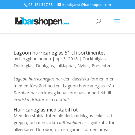
08-124 517 88
kundtjanst@barshopen.com
Lagoon hurricaneglas 51 cl i sortimentet
av
bloggbarshopen
|
apr 3, 2018
|
Cocktailglas
,
Dricksglas
,
Drinkglas
,
Julklappar
,
Nyhet
,
Presenter
Lagoon hurricaneglas
har den klassiska formen men
med en förstärkt botten. Lagoon hurricaneglas från
Durobor
har en kurvig kupa som passar perfekt till
exotiska drinkar
och
cocktails
.
Hurricaneglas med stabil fot
Med den stabila foten blir detta drinkglas enkelt att
greppa, och den läckra
luftbubblan
är signifikativ för
tillverkaren Durobor, och en garant för den höga