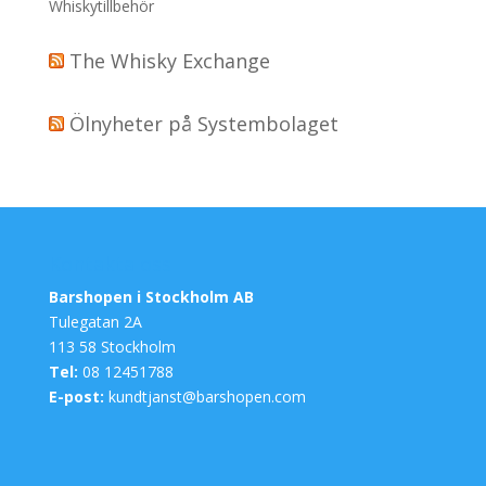
Whiskytillbehör
The Whisky Exchange
Ölnyheter på Systembolaget
Kontakta oss
Barshopen i Stockholm AB
Tulegatan 2A
113 58 Stockholm
Tel:
08 12451788
E-post:
kundtjanst@barshopen.com