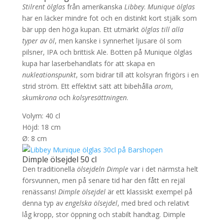
Stilrent ölglas
från amerikanska
Libbey
.
Munique ölglas
har en läcker mindre fot och en distinkt kort stjälk som
bär upp den höga kupan. Ett utmärkt
ölglas till alla
typer av öl
, men kanske i synnerhet ljusare öl som
pilsner, IPA och brittisk Ale. Botten på Munique ölglas
kupa har laserbehandlats för att skapa en
nukleationspunkt
, som bidrar till att kolsyran frigörs i en
strid ström. Ett effektivt sätt att bibehålla
arom
,
skumkrona
och
kolsyresättningen
.
Volym: 40 cl
Höjd: 18 cm
Ø: 8 cm
Dimple ölsejdel 50 cl
Den traditionella
ölsejdeln Dimple
var i det närmsta helt
försvunnen, men på senare tid har den fått en rejäl
renässans!
Dimple ölsejdel
är ett klassiskt exempel på
denna typ av
engelska ölsejdel
, med bred och relativt
låg kropp, stor öppning och stabilt handtag. Dimple