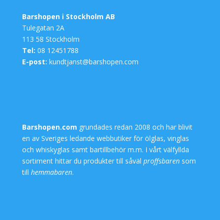
Kontakta oss
Barshopen i Stockholm AB
Tulegatan 2A
113 58 Stockholm
Tel:
08 12451788
E-post:
kundtjanst@barshopen.com
Om oss
Barshopen.com
grundades redan 2008 och har blivit
en av Sveriges ledande webbutiker för
ölglas
,
vinglas
och
whiskyglas
samt
bartillbehör
m.m. I vårt välfyllda
sortiment hittar du produkter till såväl
proffsbaren
som
till
hemmabaren
.