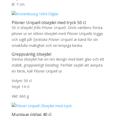
Ø: 7 cm
Pilsner Urquell ölsejdel med tryck 50 cl
50 cl
ölsejdel från Pilsner Urquell
. Drick världens första
pilsner ur en stilren ölsejdel med Pilsner Urquells logga
och sigill på!
Tjeckiska Pilsner Urquell
är känd för sin
smakfulla maltighet och sin krispiga beska.
Greppvänlig ölsejdel
Denna ölsejdel har en ren design med klart glas och ett
stabilt,
greppvänligt handtag
. Perfekt sejdel att avnjuta
en färsk, kall Pilsner Urquell ur.
Volym: 50 cl
Höjd: 14 cl
Vikt: 660 g
Munique ölglas 40 cl