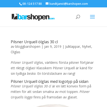
08-124 517 88
kundtjanst@barshopen.com
Pilsner Urquell ölglas 30 cl
av
bloggbarshopen
|
jan 9, 2019
|
Julklappar
,
Nyhet
,
Ölglas
Pilsner Urquell ölglas
, världens första pilsner förtjänar
ett riktigt ölglas! Klassikern Pilsner Urquell är känd för
sin tydliga
beska
. En törstsläckare av rang!
Pilsner Urquell ölglas med logotyp på sidan
Pilsner Urquell ölglas 30 cl
är en lätt konvex form på
mitten för att sedan smalna av mot toppen.
Pilsner
Urquells logga
finns på framsidan av glaset.