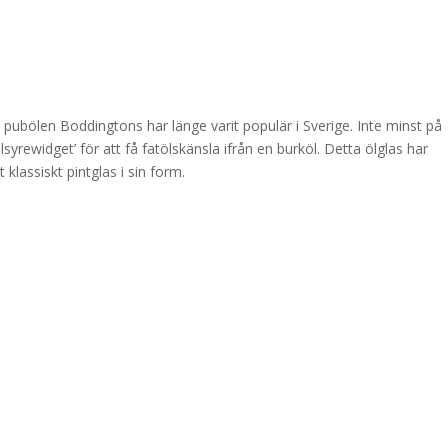
a pubölen Boddingtons har länge varit populär i Sverige. Inte minst på
syrewidget’ för att få fatölskänsla ifrån en burköl. Detta ölglas har
klassiskt pintglas i sin form.
n