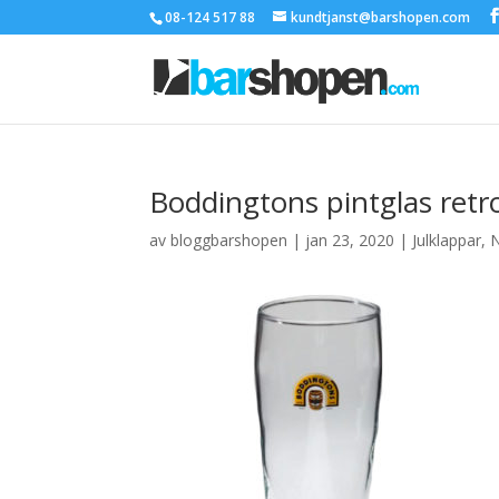
08-124 517 88
kundtjanst@barshopen.com
Boddingtons pintglas retro
av
bloggbarshopen
|
jan 23, 2020
|
Julklappar
,