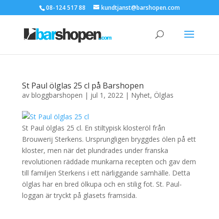
08-124 517 88
kundtjanst@barshopen.com
St Paul ölglas 25 cl på Barshopen
av
bloggbarshopen
|
jul 1, 2022
|
Nyhet
,
Ölglas
St Paul ölglas 25 cl. En stiltypisk klosteröl från
Brouwerij Sterkens. Ursprungligen bryggdes ölen på ett
kloster, men när det plundrades under franska
revolutionen räddade munkarna recepten och gav dem
till familjen Sterkens i ett närliggande samhälle. Detta
ölglas har en bred ölkupa och en stilig fot. St. Paul-
loggan är tryckt på glasets framsida.