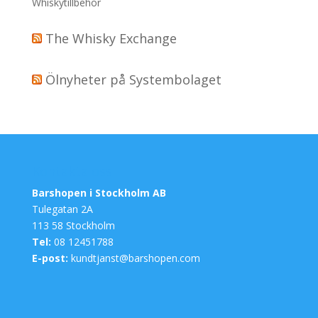
Whiskytillbehör
The Whisky Exchange
Ölnyheter på Systembolaget
Kontakta oss
Barshopen i Stockholm AB
Tulegatan 2A
113 58 Stockholm
Tel:
08 12451788
E-post:
kundtjanst@barshopen.com