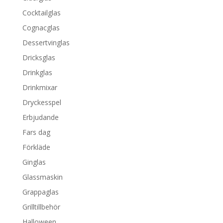
Cocktailglas
Cognacglas
Dessertvinglas
Dricksglas
Drinkglas
Drinkmixar
Dryckesspel
Erbjudande
Fars dag
Förkläde
Ginglas
Glassmaskin
Grappaglas
Grilltillbehör
Halloween