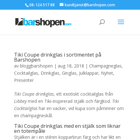
08-124 517 88
kundtjanst@barshopen.com
Tiki Coupe drinkglas i sortimentet på
Barshopen
av
bloggbarshopen
|
aug 18, 2018
|
Champagneglas
,
Cocktailglas
,
Drinkglas
,
Ginglas
,
Julklappar
,
Nyhet
,
Presenter
Tiki Coupe drinkglas
, ett exotiskt cocktailglas från
Libbey
med en Tiki-inspirerad stjälk och färgkod.
Tiki
Cocktailglas
har en vacker, vid kupa som påminner om
en champagneskål.
Tiki Coupe drinkglas med en stjälk som liknar
en totempåle
Stjälken är i en stilren kopparbrun färg och har likt en