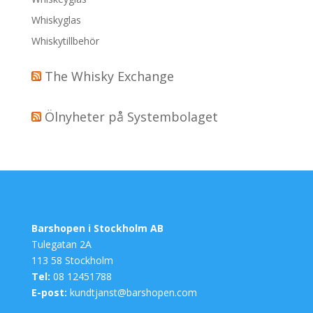
Whiskyglas
Whiskytillbehör
The Whisky Exchange
Ölnyheter på Systembolaget
Kontakta oss
Barshopen i Stockholm AB
Tulegatan 2A
113 58 Stockholm
Tel:
08 12451788
E-post:
kundtjanst@barshopen.com