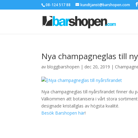
08-124 517 88
kundtjanst@barshopen.com
Nya champagneglas till ny
av
bloggbarshopen
|
dec 20, 2019
|
Champagne
Nya champagneglas till nyårsfirandet finner du
Välkommen att botanisera i vårt stora sortiment 
designade kristallglas av högsta kvalité.
Besök Barshopen här
!