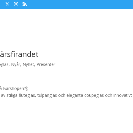
årsfirandet
glas
,
Nyår
,
Nyhet
,
Presenter
 på Barshopen?
🍾
av stiliga fluteglas, tulpanglas och eleganta coupeglas och innovativt