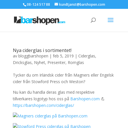
08-124 517 88
kundtjanst@barshopen.com
Nya ciderglas i sortimentet!
av
bloggbarshopen
|
feb 5, 2019
|
Ciderglas
,
Dricksglas
,
Nyhet
,
Presenter
,
Romglas
Tycker du om Irländsk cider från Magners eller Engelsk
cider från Stowford Press och Weston?
Nu kan du handla deras glas med respektive
tillverkares logotyp hos oss på
Barshopen.com
💪
https://barshopen.com/ciderglas/