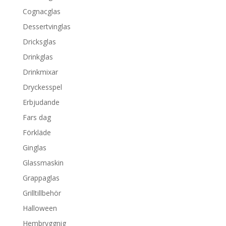
Cognacglas
Dessertvinglas
Dricksglas
Drinkglas
Drinkmixar
Dryckesspel
Erbjudande
Fars dag
Förkläde
Ginglas
Glassmaskin
Grappaglas
Grilltillbehör
Halloween
Hembryggnig