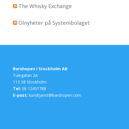
The Whisky Exchange
Ölnyheter på Systembolaget
Kontakta oss
Barshopen i Stockholm AB
Tulegatan 2A
113 58 Stockholm
Tel:
08 12451788
E-post:
kundtjanst@barshopen.com
Om oss