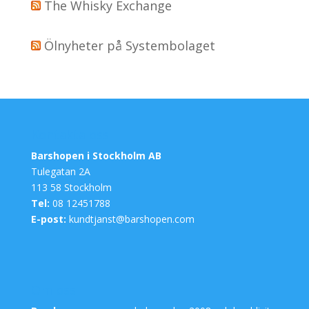
The Whisky Exchange
Ölnyheter på Systembolaget
Kontakta oss
Barshopen i Stockholm AB
Tulegatan 2A
113 58 Stockholm
Tel:
08 12451788
E-post:
kundtjanst@barshopen.com
Om oss