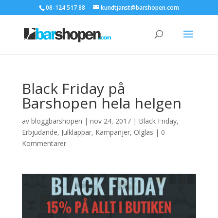
08-124 517 88
kundtjanst@barshopen.com
Black Friday på
Barshopen hela helgen
av
bloggbarshopen
|
nov 24, 2017
|
Black Friday
,
Erbjudande
,
Julklappar
,
Kampanjer
,
Ölglas
|
0
Kommentarer