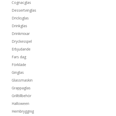
Cognacglas
Dessertvinglas
Dricksglas
Drinkglas
Drinkmixar
Dryckesspel
Erbjudande
Fars dag
Förkläde
Ginglas
Glassmaskin
Grappaglas
Grilltillbehör
Halloween
Hembryggnig