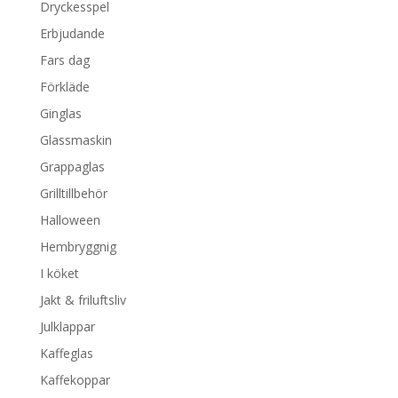
Dryckesspel
Erbjudande
Fars dag
Förkläde
Ginglas
Glassmaskin
Grappaglas
Grilltillbehör
Halloween
Hembryggnig
I köket
Jakt & friluftsliv
Julklappar
Kaffeglas
Kaffekoppar