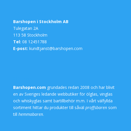
Kontakta oss
Barshopen i Stockholm AB
Tulegatan 2A
113 58 Stockholm
Tel:
08 12451788
E-post:
kundtjanst@barshopen.com
Om oss
Barshopen.com
grundades redan 2008 och har blivit
en av Sveriges ledande webbutiker för
ölglas
,
vinglas
och
whiskyglas
samt
bartillbehör
m.m. I vårt välfyllda
sortiment hittar du produkter till såväl
proffsbaren
som
till
hemmabaren
.