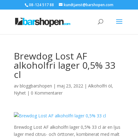
08-124 517 88
kundtjanst@barshopen.com
Brewdog Lost AF
alkoholfri lager 0,5% 33
cl
av
bloggbarshopen
|
maj 23, 2022
|
Alkoholfri öl
,
Nyhet
|
0 Kommentarer
Brewdog Lost AF alkoholfri lager 0,5% 33 cl är en ljus
lager med citrus- och örttoner, kombinerat med malt